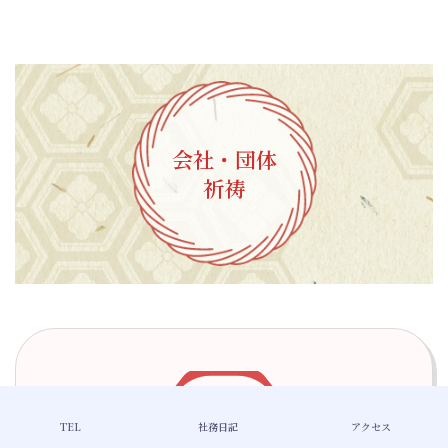
会社・団体
祈祷
TEL
社務日記
アクセス
商売繁昌