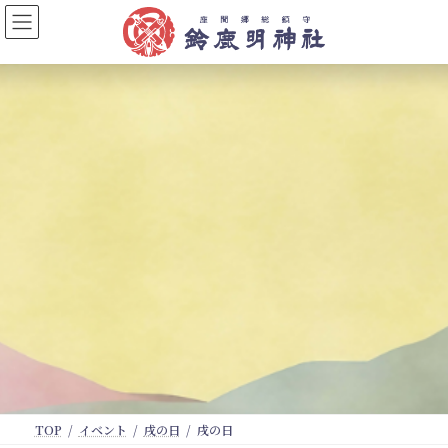
コ
ナ
ン
ビ
テ
ゲ
ン
ー
ツ
シ
へ
ョ
ス
ン
キ
に
ッ
移
プ
動
TOP
イベント
戌の日
戌の日