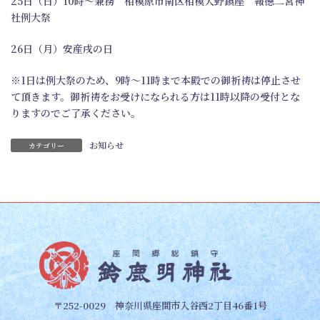
25日（日）10時～兼務 相模原市南区相模大野鎮座 報徳二宮神
社例大祭
26日（月）安産戌の日
※1日は例大祭のため、9時～11時まで本殿での御祈祷は停止させ
て頂きます。御祈祷をお受けになられる方は11時以降の受付とな
りますのでご了承ください。
お知らせ
カテゴリー
〒252-0029 神奈川県座間市入谷西2丁目46番1号