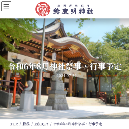
コ
ナ
ン
ビ
テ
ゲ
ン
ー
ツ
シ
へ
ョ
ス
ン
キ
に
ッ
移
プ
動
令和6年8月神社祭事・行事予定
2024-07-29
TOP
投稿
お知らせ
令和6年8月神社祭事・行事予定