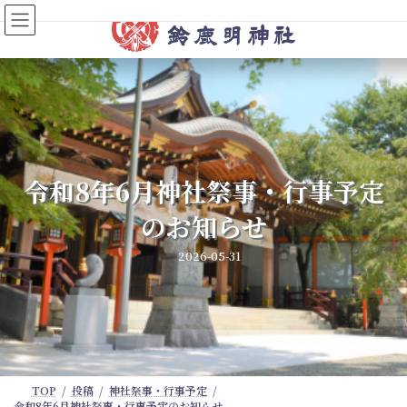
コ
ナ
ン
ビ
テ
ゲ
ン
ー
ツ
シ
へ
ョ
ス
ン
キ
に
ッ
移
プ
動
令和8年6月神社祭事・行事予定
のお知らせ
2026-05-31
TOP
投稿
神社祭事・行事予定
令和8年6月神社祭事・行事予定のお知らせ