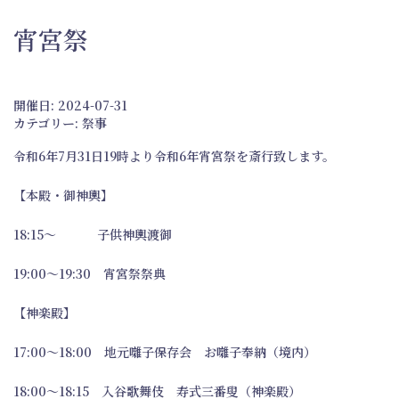
宵宮祭
開催日: 2024-07-31
カテゴリー:
祭事
令和6年7月31日19時より令和6年宵宮祭を斎行致します。
【本殿・御神輿】
18:15～ 子供神輿渡御
19:00～19:30 宵宮祭祭典
【神楽殿】
17:00～18:00 地元囃子保存会 お囃子奉納（境内）
18:00～18:15 入谷歌舞伎 寿式三番叟（神楽殿）