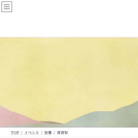
コ
ナ
ン
ビ
テ
ゲ
ン
ー
ツ
シ
へ
ョ
ス
ン
キ
に
ッ
移
プ
動
TOP
イベント
祭事
宵宮祭