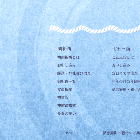
御祈祷
七五三詣
初頭祈祷とは
七五三詣とは
お申し込み
お申し込み
郵送・神社受け取り
当日までの流れ
御祈祷一覧
今年の該当年齢
安産祈願
記念撮影・着付
初宮詣
神前結婚式
長寿の祝い
TOPページ
記念撮影・着付のご案