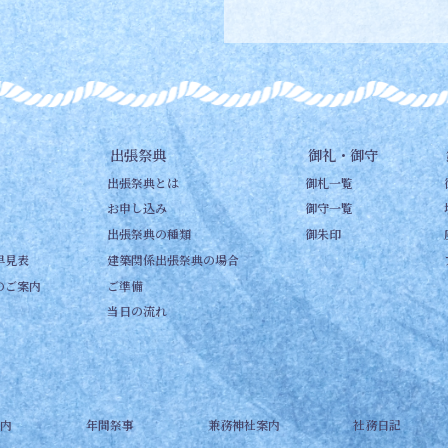
出張祭典
御礼・御守
出張祭典とは
御札一覧
お申し込み
御守一覧
出張祭典の種類
御朱印
早見表
建築関係出張祭典の場合
のご案内
ご準備
当日の流れ
内
年間祭事
兼務神社案内
社務日記