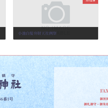
次の記事
小池白髪弁財天社例祭
2025-02-09
FAX
6番1号
御祈
御札御守・御