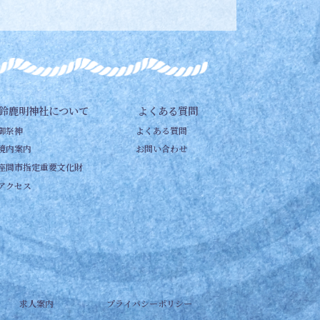
鈴鹿明神社について
よくある質問
御祭神
よくある質問
境内案内
お問い合わせ
座間市指定重要文化財
アクセス
求人案内
プライバシーポリシー