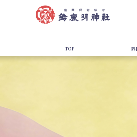
コ
ナ
ン
ビ
テ
ゲ
ン
ー
ツ
シ
へ
ョ
ス
ン
TOP
御
キ
に
ッ
移
プ
動