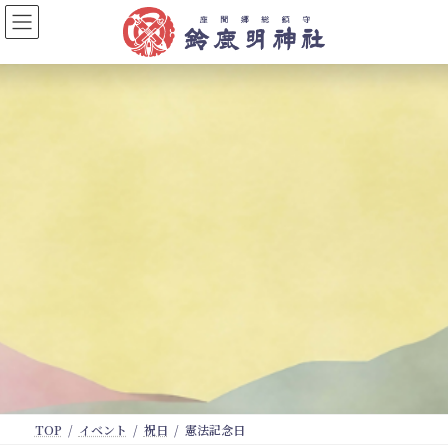
コ
ナ
ン
ビ
テ
ゲ
ン
ー
ツ
シ
へ
ョ
ス
ン
キ
に
ッ
移
プ
動
TOP
イベント
祝日
憲法記念日