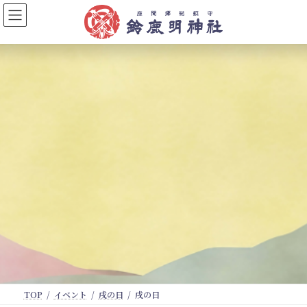
コ
ナ
ン
ビ
テ
ゲ
ン
ー
ツ
シ
へ
ョ
ス
ン
キ
に
ッ
移
プ
動
TOP
イベント
戌の日
戌の日