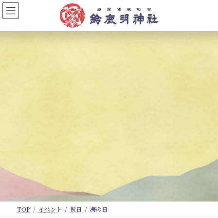
コ
ナ
ン
ビ
テ
ゲ
ン
ー
ツ
シ
へ
ョ
ス
ン
キ
に
ッ
移
プ
動
TOP
イベント
祝日
海の日