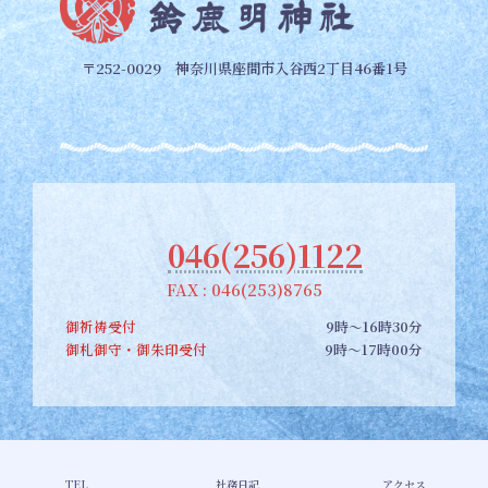
〒252-0029 神奈川県座間市入谷西2丁目46番1号
046(256)1122
FAX : 046(253)8765
御祈祷受付
9時～16時30分
御札御守・御朱印受付
9時～17時00分
Copyright © 【公式】座間郷総鎮守 鈴鹿明神社 All Rights Reserved.
TEL
社務日記
アクセス