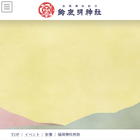
コ
ナ
ン
ビ
テ
ゲ
ン
ー
ツ
シ
へ
ョ
ス
ン
キ
に
ッ
移
プ
動
TOP
イベント
祭事
稲荷神社例祭