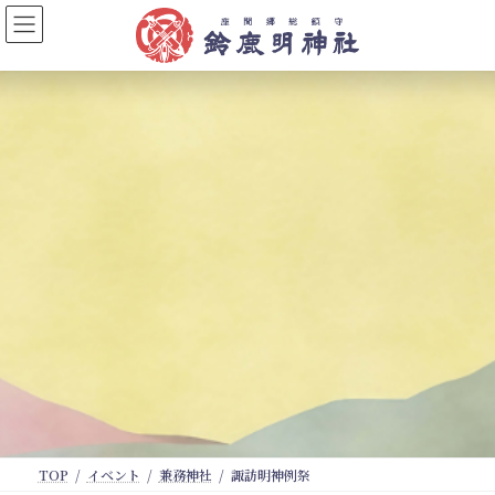
コ
ナ
ン
ビ
テ
ゲ
ン
ー
ツ
シ
へ
ョ
ス
ン
キ
に
ッ
移
プ
動
TOP
イベント
兼務神社
諏訪明神例祭