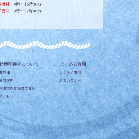
祷受付
9時～16時30分
朱印受付
9時～17時00分
鈴鹿明神社について
よくある質問
御祭神
よくある質問
境内案内
お問い合わせ
座間市指定重要文化財
アクセス