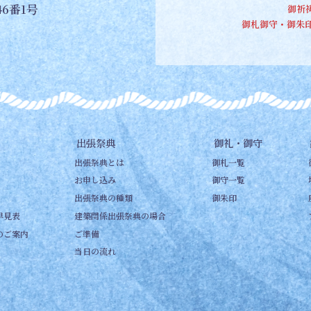
6番1号
御祈
御札御守・御
出張祭典
御礼・御守
出張祭典とは
御札一覧
お申し込み
御守一覧
出張祭典の種類
御朱印
早見表
建築関係出張祭典の場合
のご案内
ご準備
当日の流れ