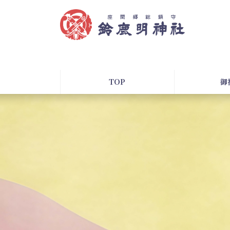
コ
ナ
ン
ビ
テ
ゲ
ン
ー
ツ
シ
へ
ョ
ス
ン
TOP
御
キ
に
ッ
移
プ
動