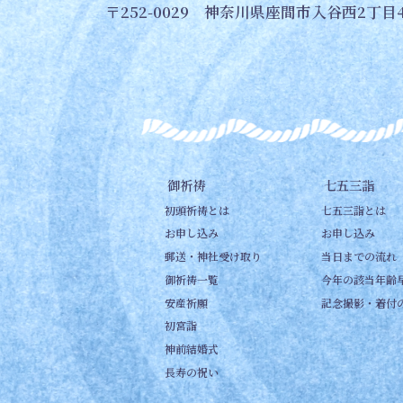
〒252-0029 神奈川県座間市入谷西2丁目4
御祈祷
七五三詣
初頭祈祷とは
七五三詣とは
お申し込み
お申し込み
郵送・神社受け取り
当日までの流れ
御祈祷一覧
今年の該当年齢
安産祈願
記念撮影・着付
初宮詣
神前結婚式
長寿の祝い