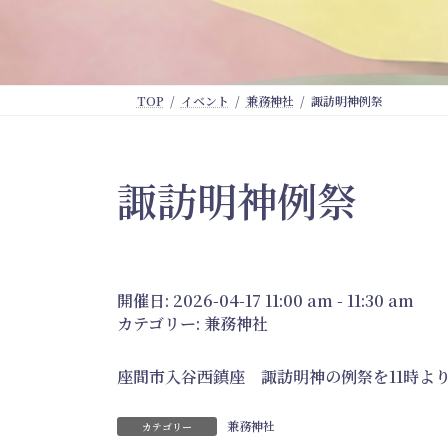
TOP
イベント
兼務神社
諏訪明神例祭
諏訪明神例祭
開催日: 2026-04-17 11:00 am - 11:30 am
カテゴリー:
兼務神社
座間市入谷西鎮座 諏訪明神の例祭を11時よ
兼務神社
カテゴリー