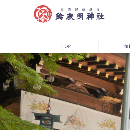
コ
ナ
ン
ビ
テ
ゲ
ン
ー
ツ
シ
へ
ョ
ス
ン
TOP
御
キ
に
ッ
移
プ
動