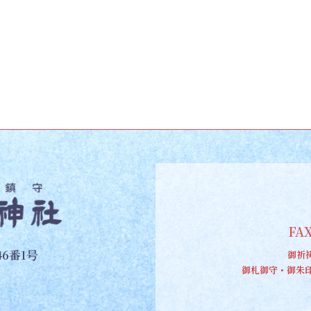
FAX
6番1号
御祈
御札御守・御