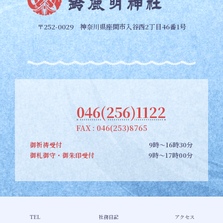
〒252-0029 神奈川県座間市入谷西2丁目46番1号
046(256)1122
FAX : 046(253)8765
御祈祷受付
9時～16時30分
御札御守・御朱印受付
9時～17時00分
Copyright © 【公式】座間郷総鎮守 鈴鹿明神社 All Rights Reserved.
TEL
社務日記
アクセス