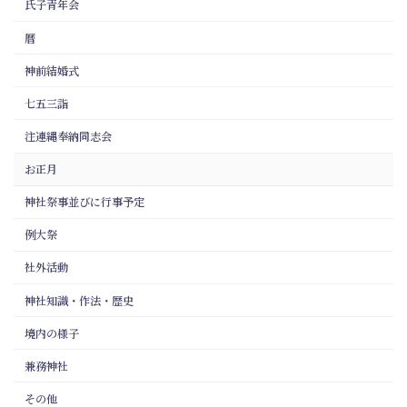
氏子青年会
暦
神前結婚式
七五三詣
注連縄奉納同志会
お正月
神社祭事並びに行事予定
例大祭
社外活動
神社知識・作法・歴史
境内の様子
兼務神社
その他