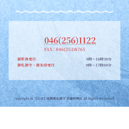
046(256)1122
FAX : 046(253)8765
御祈祷受付
9時～16時30分
御札御守・御朱印受付
9時～17時00分
Copyright © 【公式】座間郷総鎮守 鈴鹿明神社 All Rights Reserved.