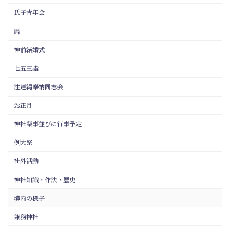
氏子青年会
暦
神前結婚式
七五三詣
注連縄奉納同志会
お正月
神社祭事並びに行事予定
例大祭
社外活動
神社知識・作法・歴史
境内の様子
兼務神社