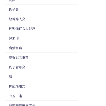
氏子会
敬神婦人会
神輿保存会入谷睦
御朱印
出張祭典
奉祝記念事業
氏子青年会
暦
神前結婚式
七五三詣
注連縄奉納同志会