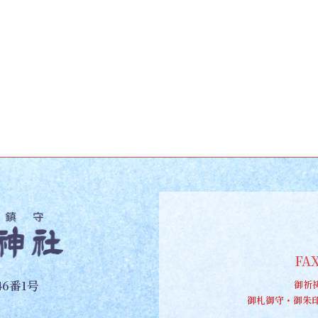
FAX
6番1号
御祈
御札御守・御