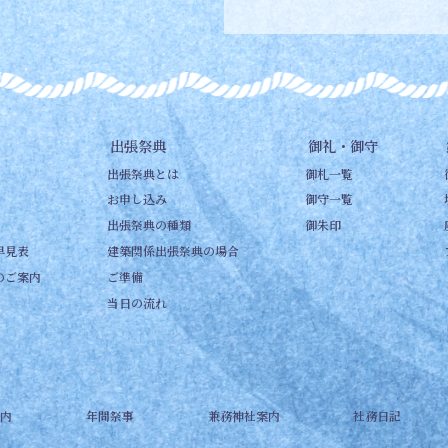
出張祭典
御礼・御守
出張祭典とは
御札一覧
お申し込み
御守一覧
出張祭典の種類
御朱印
早見表
建築関係出張祭典の場合
のご案内
ご準備
当日の流れ
内
年間祭事
兼務神社案内
社務日記