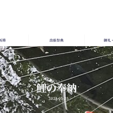
祈祷
出張祭典
御礼
鯉の奉納
2025-05-25