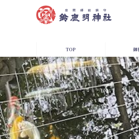
コ
ナ
ン
ビ
テ
ゲ
ン
ー
ツ
シ
へ
ョ
ス
ン
TOP
御
キ
に
ッ
移
プ
動