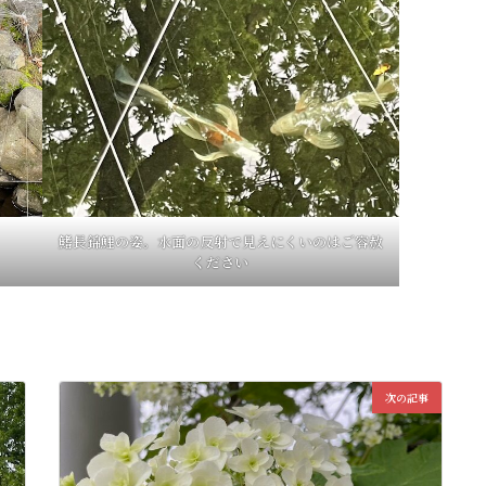
鰭長錦鯉の姿。水面の反射で見えにくいのはご容赦
ください
次の記事