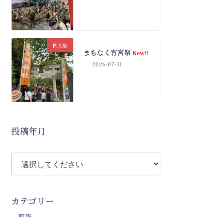
例大祭
まもなく宵宮祭
New!!
2026-07-31
投稿年月
カテゴリー
夏詣