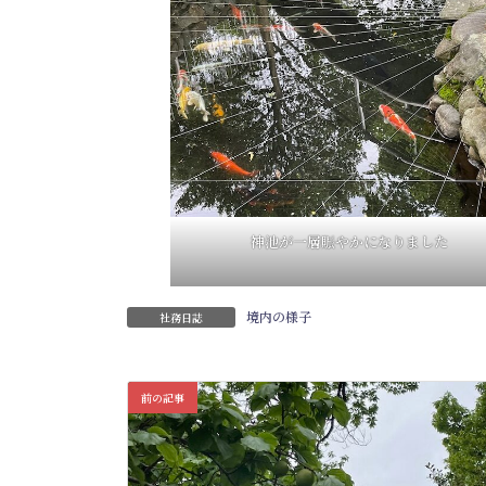
神池が一層賑やかになりました
境内の様子
社務日誌
前の記事