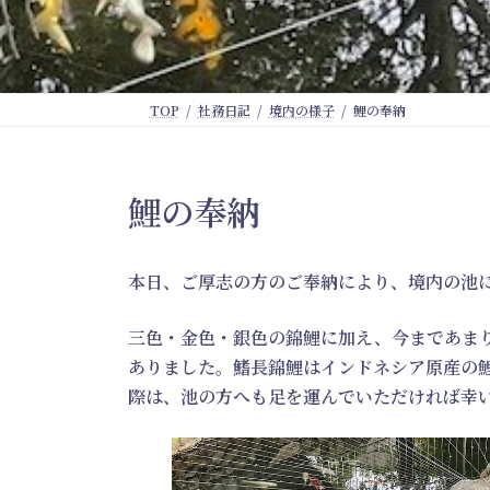
TOP
社務日記
境内の様子
鯉の奉納
鯉の奉納
本日、ご厚志の方のご奉納により、境内の池
三色・金色・銀色の錦鯉に加え、今まであま
ありました。鰭長錦鯉はインドネシア原産の
際は、池の方へも足を運んでいただければ幸