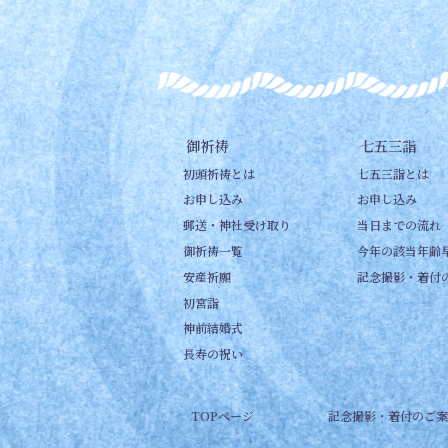
御祈祷
七五三詣
初頭祈祷とは
七五三詣とは
お申し込み
お申し込み
郵送・神社受け取り
当日までの流れ
御祈祷一覧
今年の該当年齢
安産祈願
記念撮影・着付
初宮詣
神前結婚式
長寿の祝い
TOPページ
記念撮影・着付のご案