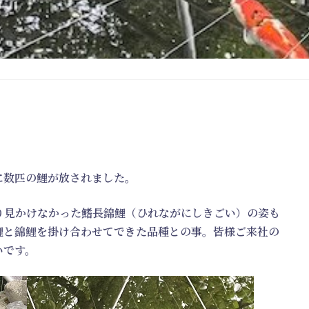
に数匹の鯉が放されました。
り見かけなかった鰭長錦鯉（ひれながにしきごい）の姿も
鯉と錦鯉を掛け合わせてできた品種との事。皆様ご来社の
いです。