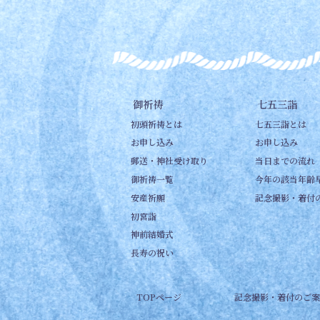
御祈祷
七五三詣
初頭祈祷とは
七五三詣とは
お申し込み
お申し込み
郵送・神社受け取り
当日までの流れ
御祈祷一覧
今年の該当年齢
安産祈願
記念撮影・着付
初宮詣
神前結婚式
長寿の祝い
TOPページ
記念撮影・着付のご案