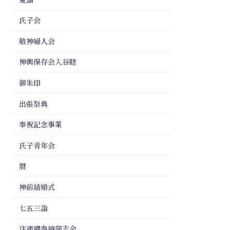
氏子会
敬神婦人会
神輿保存会入谷睦
御朱印
出張祭典
奉祝記念事業
氏子青年会
暦
神前結婚式
七五三詣
注連縄奉納同志会