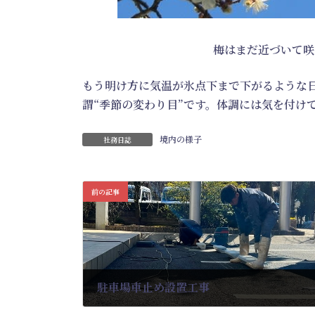
梅はまだ近づいて咲
もう明け方に気温が氷点下まで下がるような
謂“季節の変わり目”です。体調には気を付け
境内の様子
社務日誌
前の記事
駐車場車止め設置工事