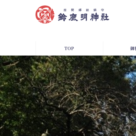
コ
ナ
ン
ビ
テ
ゲ
ン
ー
ツ
シ
へ
ョ
ス
ン
TOP
御
キ
に
ッ
移
プ
動