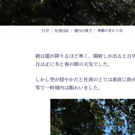
TOP
社務日記
境内の様子
季節の変わり目
朝は霜が降りるほど寒く、陽射しが出ると日
日は正に冬と春の間の天気でした。
しかし空が穏やかだと社務の上では素直に助
等で一時境内は賑わいました。