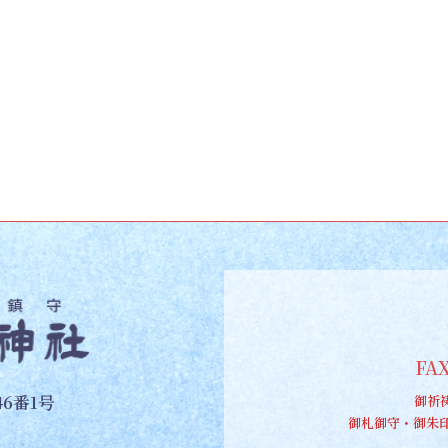
2022-02-27
FAX
6番1号
御祈
御札御守・御