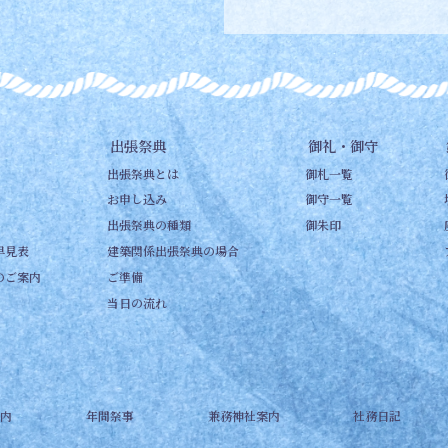
出張祭典
御礼・御守
出張祭典とは
御札一覧
お申し込み
御守一覧
出張祭典の種類
御朱印
早見表
建築関係出張祭典の場合
のご案内
ご準備
当日の流れ
内
年間祭事
兼務神社案内
社務日記