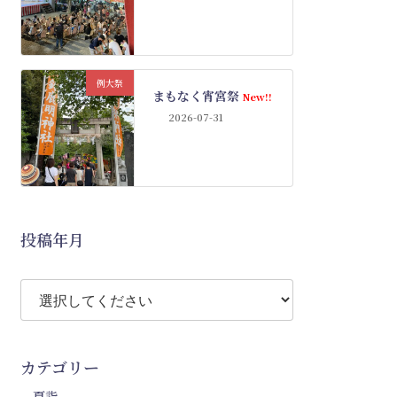
例大祭
まもなく宵宮祭
New!!
2026-07-31
投稿年月
カテゴリー
夏詣