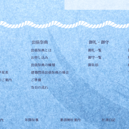
出張祭典
御礼・御守
出張祭典とは
御札一覧
お申し込み
御守一覧
出張祭典の種類
御朱印
早見表
建築関係出張祭典の場合
のご案内
ご準備
当日の流れ
内
年間祭事
兼務神社案内
社務日記