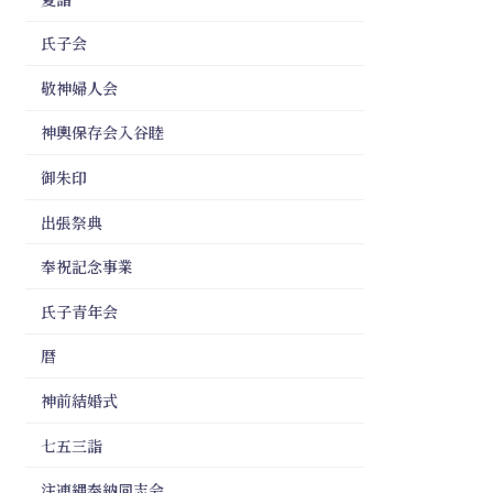
氏子会
敬神婦人会
神輿保存会入谷睦
御朱印
出張祭典
奉祝記念事業
氏子青年会
暦
神前結婚式
七五三詣
注連縄奉納同志会