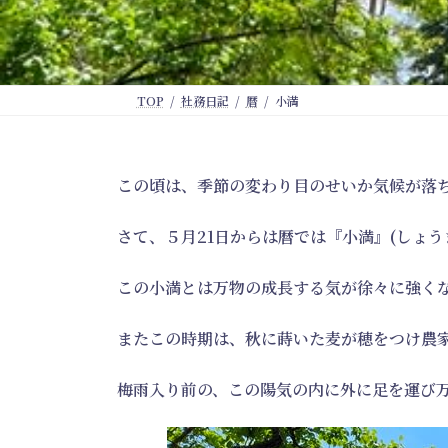
TOP
社務日記
暦
小満
この頃は、季節の変わり目のせいか気候が落
さて、５月21日からは暦では『小満』(しょ
この小満とは万物の成長する気が徐々に強く
またこの時期は、秋に蒔いた麦が穂をつけ農
梅雨入り前の、この陽気の内に外に足を運び