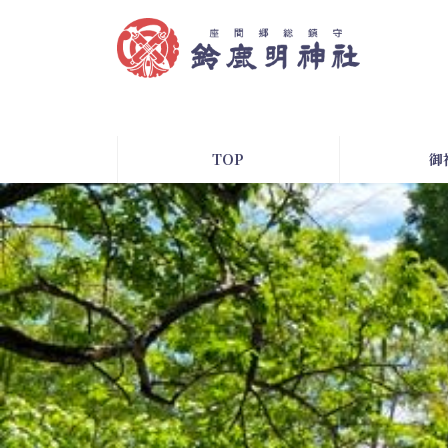
コ
ナ
ン
ビ
テ
ゲ
ン
ー
ツ
シ
へ
ョ
ス
ン
TOP
御
キ
に
ッ
移
プ
動