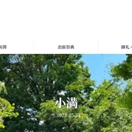
祈祷
出張祭典
御礼
小満
2022-05-23