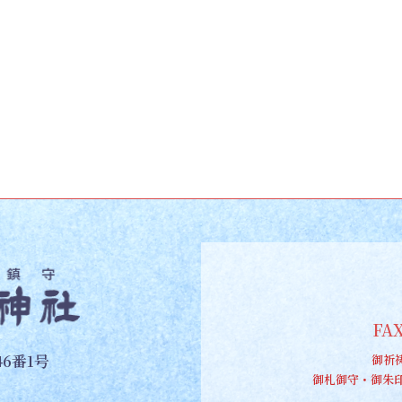
FAX
6番1号
御祈
御札御守・御