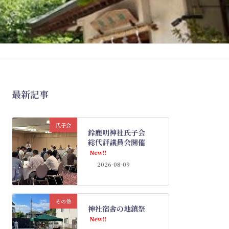
最新記事
氏子会
鈴鹿明神社氏子会
総代評議員会開催
New!!
2026-08-09
その他
神社宿舎の地鎮祭
New!!