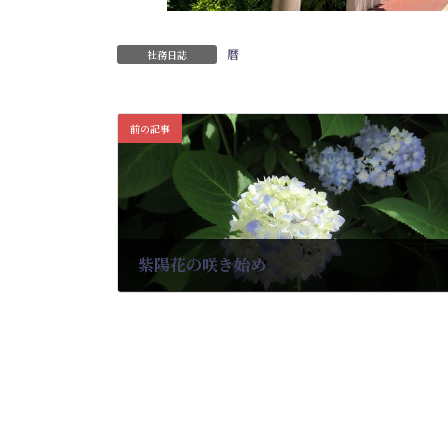
暦
社務日誌
前の記事
紫陽花の咲き始め
2022-05-22