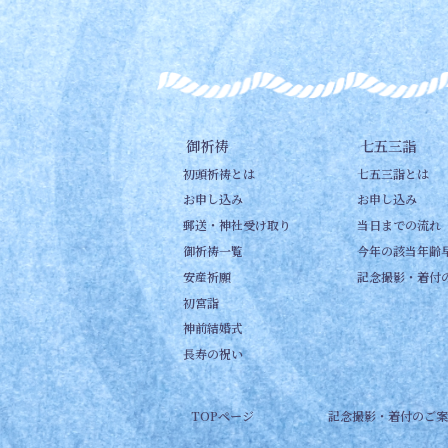
御祈祷
七五三詣
初頭祈祷とは
七五三詣とは
お申し込み
お申し込み
郵送・神社受け取り
当日までの流れ
御祈祷一覧
今年の該当年齢
安産祈願
記念撮影・着付
初宮詣
神前結婚式
長寿の祝い
TOPページ
記念撮影・着付のご案