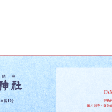
FAX
6番1号
御祈
御札御守・御