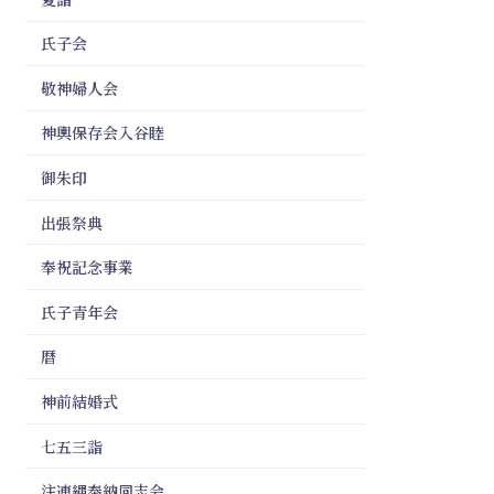
氏子会
敬神婦人会
神輿保存会入谷睦
御朱印
出張祭典
奉祝記念事業
氏子青年会
暦
神前結婚式
七五三詣
注連縄奉納同志会