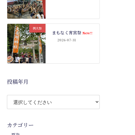
例大祭
まもなく宵宮祭
New!!
2026-07-31
投稿年月
カテゴリー
夏詣