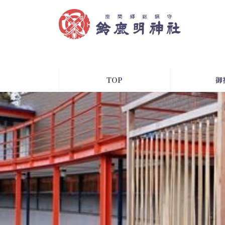
コ
ナ
ン
ビ
テ
ゲ
ン
ー
ツ
シ
へ
ョ
ス
ン
TOP
御
キ
に
ッ
移
プ
動