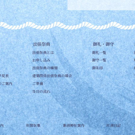
出張祭典
御礼・御守
出張祭典とは
御札一覧
お申し込み
御守一覧
出張祭典の種類
御朱印
早見表
建築関係出張祭典の場合
のご案内
ご準備
当日の流れ
内
年間祭事
兼務神社案内
社務日記