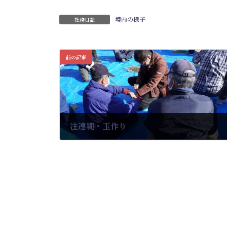
境内の様子
社務日誌
前の記事
注連縄・玉作り
2022-12-03