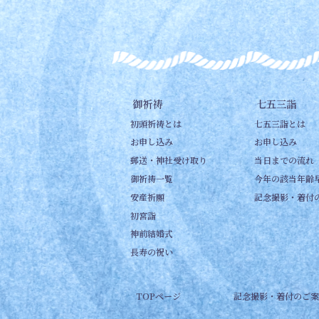
御祈祷
七五三詣
初頭祈祷とは
七五三詣とは
お申し込み
お申し込み
郵送・神社受け取り
当日までの流れ
御祈祷一覧
今年の該当年齢
安産祈願
記念撮影・着付
初宮詣
神前結婚式
長寿の祝い
TOPページ
記念撮影・着付のご案