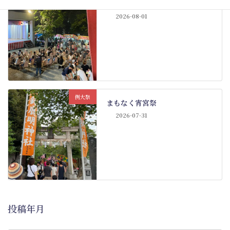
例大祭も佳境
New!!
2026-08-01
例大祭
まもなく宵宮祭
2026-07-31
投稿年月