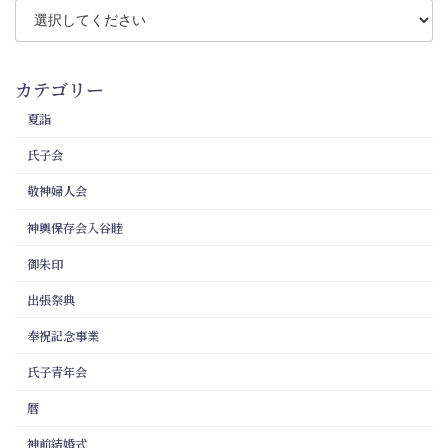
カテゴリー
夏詣
氏子会
敬神婦人会
神輿保存会入谷睦
御朱印
出張祭典
奉祝記念事業
氏子青年会
暦
神前結婚式