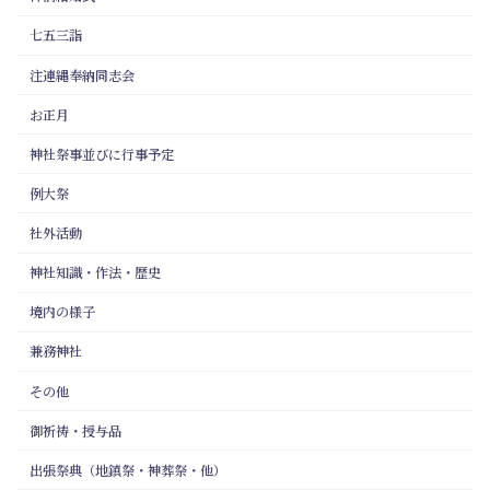
七五三詣
注連縄奉納同志会
お正月
神社祭事並びに行事予定
例大祭
社外活動
神社知識・作法・歴史
境内の様子
兼務神社
その他
御祈祷・授与品
出張祭典（地鎮祭・神葬祭・他）