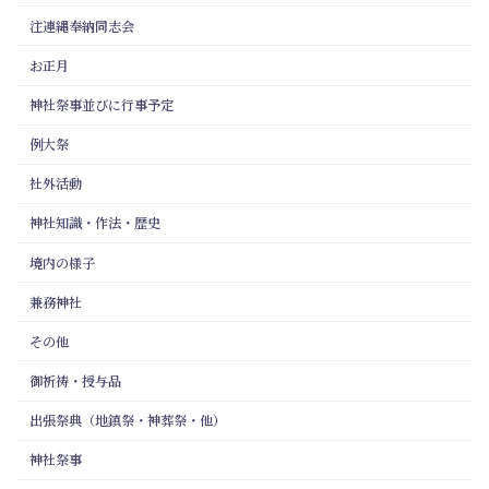
注連縄奉納同志会
お正月
神社祭事並びに行事予定
例大祭
社外活動
神社知識・作法・歴史
境内の様子
兼務神社
その他
御祈祷・授与品
出張祭典（地鎮祭・神葬祭・他）
神社祭事