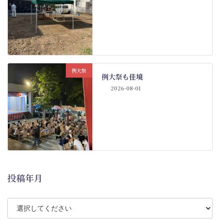
例大祭
例大祭も佳境
2026-08-01
投稿年月