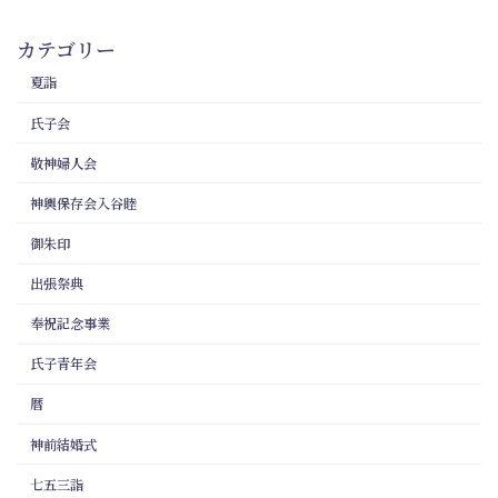
カテゴリー
夏詣
氏子会
敬神婦人会
神輿保存会入谷睦
御朱印
出張祭典
奉祝記念事業
氏子青年会
暦
神前結婚式
七五三詣