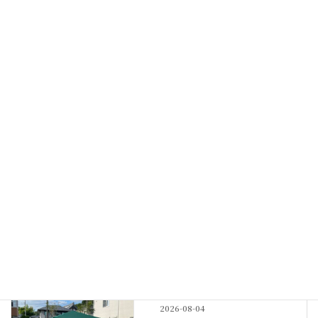
境内の筍
2023-04-02
最新記事
氏子会
鈴鹿明神社氏子会 総代評議員
会開催
New!!
2026-08-09
その他
神社宿舎の地鎮祭
New!!
2026-08-04