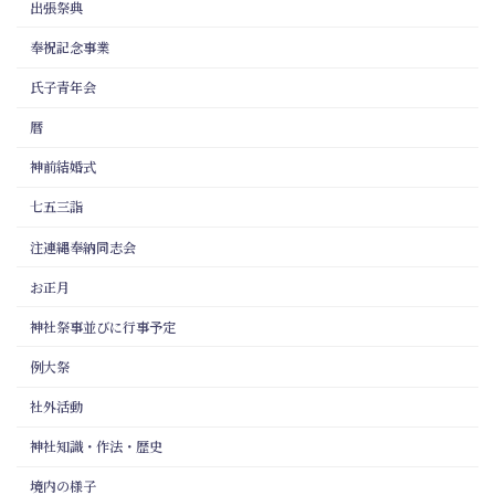
出張祭典
奉祝記念事業
氏子青年会
暦
神前結婚式
七五三詣
注連縄奉納同志会
お正月
神社祭事並びに行事予定
例大祭
社外活動
神社知識・作法・歴史
境内の様子