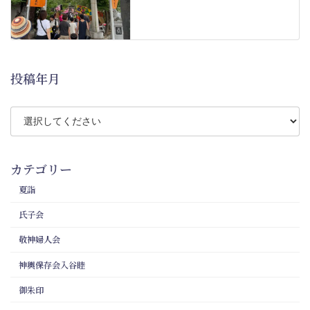
投稿年月
カテゴリー
夏詣
氏子会
敬神婦人会
神輿保存会入谷睦
御朱印