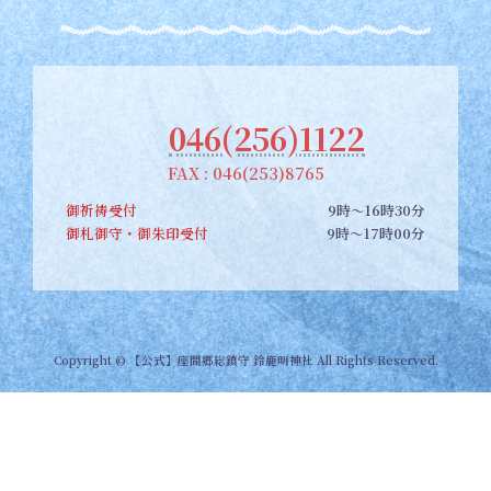
046(256)1122
FAX : 046(253)8765
御祈祷受付
9時～16時30分
御札御守・御朱印受付
9時～17時00分
Copyright © 【公式】座間郷総鎮守 鈴鹿明神社 All Rights Reserved.