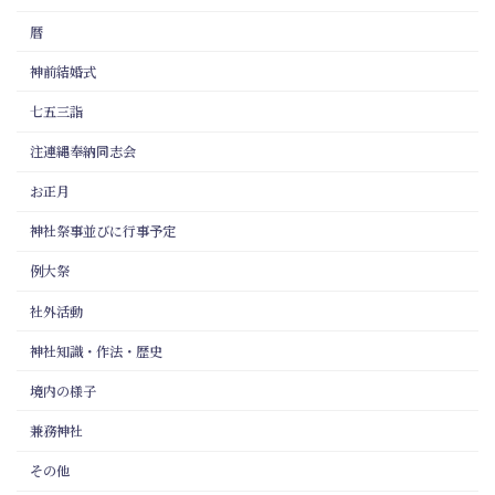
暦
神前結婚式
七五三詣
注連縄奉納同志会
お正月
神社祭事並びに行事予定
例大祭
社外活動
神社知識・作法・歴史
境内の様子
兼務神社
その他