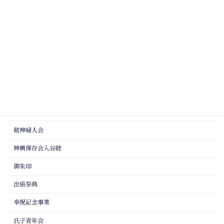
投稿年月
カテゴリー
夏詣
氏子会
敬神婦人会
神輿保存会入谷睦
御朱印
出張祭典
奉祝記念事業
氏子青年会