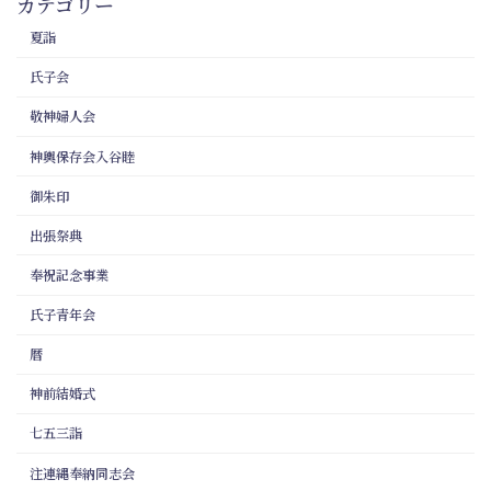
カテゴリー
夏詣
氏子会
敬神婦人会
神輿保存会入谷睦
御朱印
出張祭典
奉祝記念事業
氏子青年会
暦
神前結婚式
七五三詣
注連縄奉納同志会