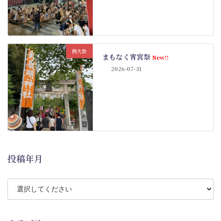
例大祭
まもなく宵宮祭
New!!
2026-07-31
投稿年月