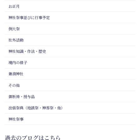
お正月
神社祭事並びに行事予定
例大祭
社外活動
神社知識・作法・歴史
境内の様子
兼務神社
その他
御祈祷・授与品
出張祭典（地鎮祭・神葬祭・他）
神社祭事
過去のブログはこちら