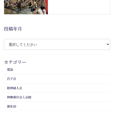
投稿年月
カテゴリー
夏詣
氏子会
敬神婦人会
神輿保存会入谷睦
御朱印