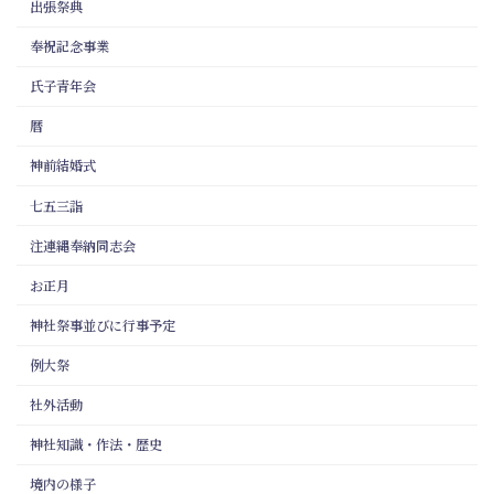
出張祭典
奉祝記念事業
氏子青年会
暦
神前結婚式
七五三詣
注連縄奉納同志会
お正月
神社祭事並びに行事予定
例大祭
社外活動
神社知識・作法・歴史
境内の様子