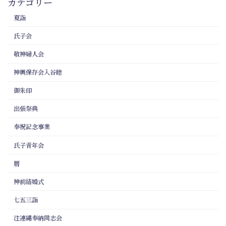
カテゴリー
夏詣
氏子会
敬神婦人会
神輿保存会入谷睦
御朱印
出張祭典
奉祝記念事業
氏子青年会
暦
神前結婚式
七五三詣
注連縄奉納同志会