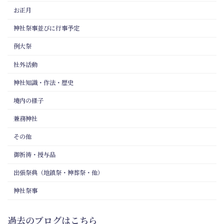
お正月
神社祭事並びに行事予定
例大祭
社外活動
神社知識・作法・歴史
境内の様子
兼務神社
その他
御祈祷・授与品
出張祭典（地鎮祭・神葬祭・他）
神社祭事
過去のブログはこちら