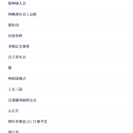
敬神婦人会
神輿保存会入谷睦
御朱印
出張祭典
奉祝記念事業
氏子青年会
暦
神前結婚式
七五三詣
注連縄奉納同志会
お正月
神社祭事並びに行事予定
例大祭