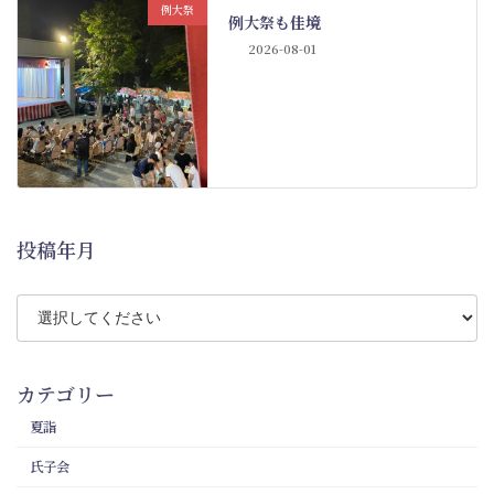
例大祭
例大祭も佳境
2026-08-01
投稿年月
カテゴリー
夏詣
氏子会