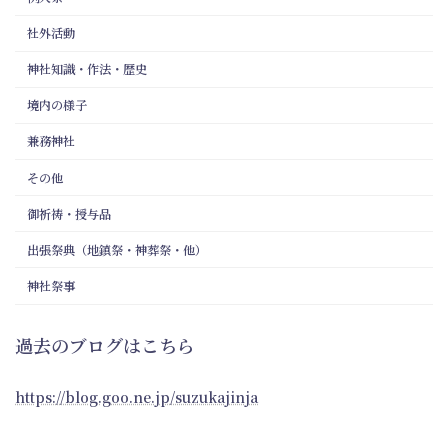
社外活動
神社知識・作法・歴史
境内の様子
兼務神社
その他
御祈祷・授与品
出張祭典（地鎮祭・神葬祭・他）
神社祭事
過去のブログはこちら
https://blog.goo.ne.jp/suzukajinja