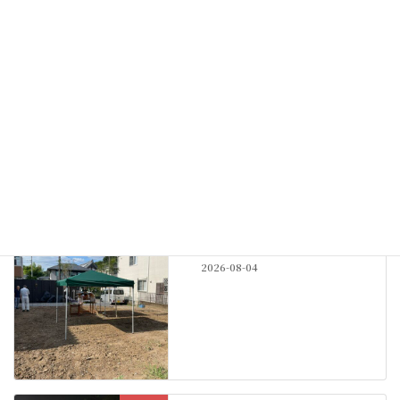
最新記事
氏子会
鈴鹿明神社氏子会 総代評議員
会開催
New!!
2026-08-09
その他
神社宿舎の地鎮祭
New!!
2026-08-04