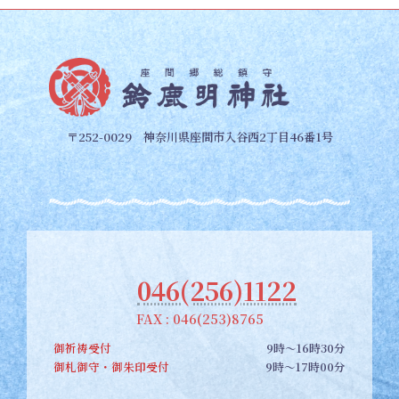
〒252-0029 神奈川県座間市入谷西2丁目46番1号
046(256)1122
FAX : 046(253)8765
御祈祷受付
9時～16時30分
御札御守・御朱印受付
9時～17時00分