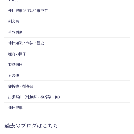
神社祭事並びに行事予定
例大祭
社外活動
神社知識・作法・歴史
境内の様子
兼務神社
その他
御祈祷・授与品
出張祭典（地鎮祭・神葬祭・他）
神社祭事
過去のブログはこちら