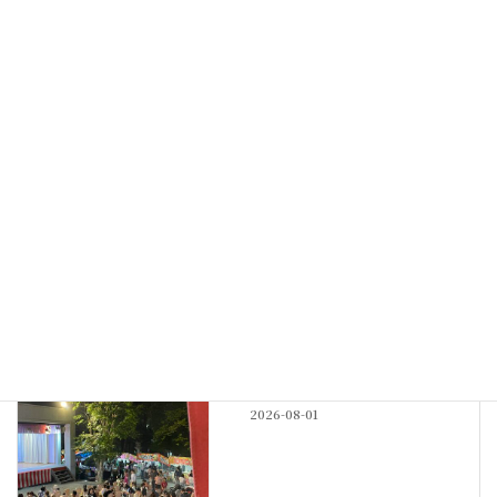
春雪
2024-02-05
最新記事
その他
神社宿舎の地鎮祭
New!!
2026-08-04
例大祭
例大祭も佳境
New!!
2026-08-01