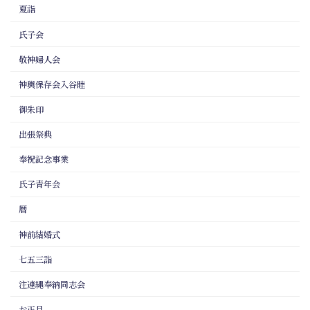
夏詣
氏子会
敬神婦人会
神輿保存会入谷睦
御朱印
出張祭典
奉祝記念事業
氏子青年会
暦
神前結婚式
七五三詣
注連縄奉納同志会
お正月