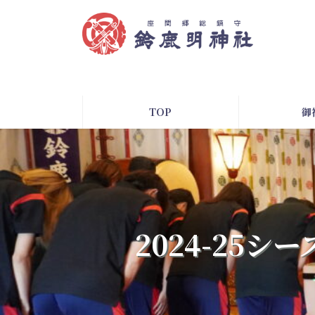
コ
ナ
ン
ビ
テ
ゲ
ン
ー
ツ
シ
へ
ョ
ス
ン
TOP
御
キ
に
ッ
移
プ
動
2024-25