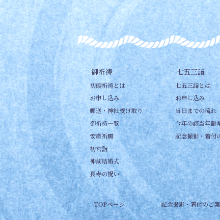
御祈祷
七五三詣
初頭祈祷とは
七五三詣とは
お申し込み
お申し込み
郵送・神社受け取り
当日までの流れ
御祈祷一覧
今年の該当年齢
安産祈願
記念撮影・着付
初宮詣
神前結婚式
長寿の祝い
TOPページ
記念撮影・着付のご案