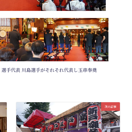
選手代表 川島選手がそれそれ代表し玉串奉奠
次の記事