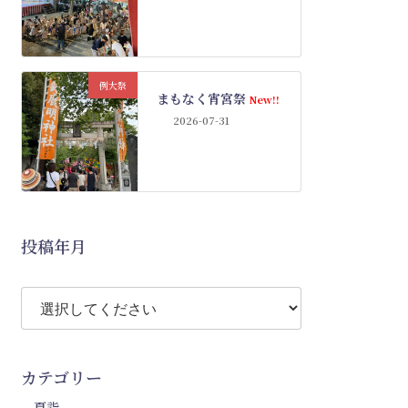
例大祭
まもなく宵宮祭
New!!
2026-07-31
投稿年月
カテゴリー
夏詣