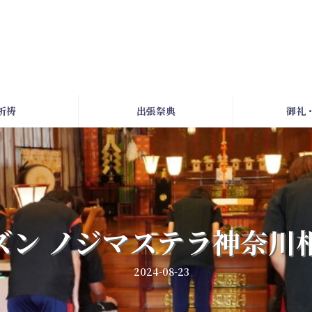
祈祷
出張祭典
御礼
シーズン ノジマステラ神奈
2024-08-23