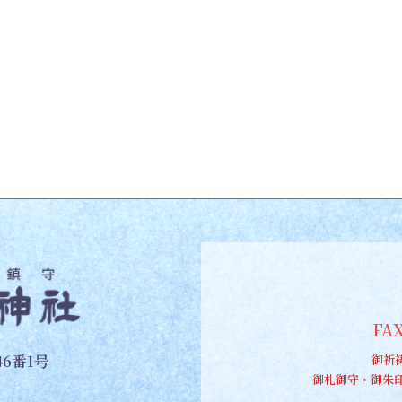
FAX
6番1号
御祈
御札御守・御