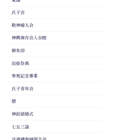
氏子会
敬神婦人会
神輿保存会入谷睦
御朱印
出張祭典
奉祝記念事業
氏子青年会
暦
神前結婚式
七五三詣
注連縄奉納同志会