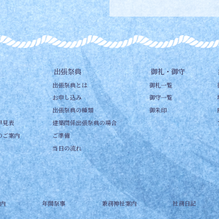
出張祭典
御礼・御守
出張祭典とは
御札一覧
お申し込み
御守一覧
出張祭典の種類
御朱印
早見表
建築関係出張祭典の場合
のご案内
ご準備
当日の流れ
内
年間祭事
兼務神社案内
社務日記