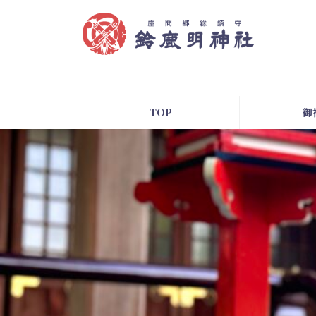
コ
ナ
ン
ビ
テ
ゲ
ン
ー
ツ
シ
へ
ョ
ス
ン
TOP
御
キ
に
ッ
移
プ
動