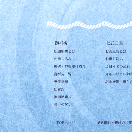
御祈祷
七五三詣
初頭祈祷とは
七五三詣とは
お申し込み
お申し込み
郵送・神社受け取り
当日までの流れ
御祈祷一覧
今年の該当年齢
安産祈願
記念撮影・着付
初宮詣
神前結婚式
長寿の祝い
TOPページ
記念撮影・着付のご案