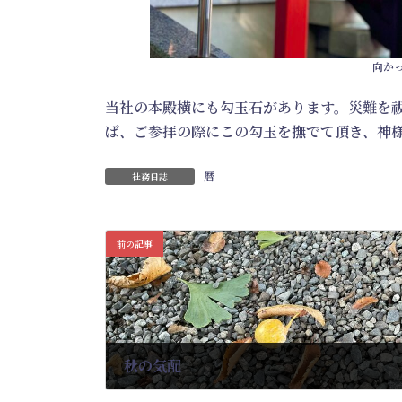
向か
当社の本殿横にも勾玉石があります。災難を
ば、ご参拝の際にこの勾玉を撫でて頂き、神
暦
社務日誌
前の記事
秋の気配
2024-09-05