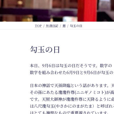
TOP
社務日記
暦
勾玉の日
勾玉の日
本日、9月6日は勾玉の日だそうです。数字の
数字を組み合わせた6月9日と9月6日が勾玉
日本の神話で天孫降臨という話があります。
その孫にあたる瓊瓊杵尊(ニニギノミコト)が
です。天照大御神が瓊瓊杵尊に天降るように
は八尺瓊勾玉(やさかにのまがたま）と呼ばれ
はとても神聖なもので重要視されています。