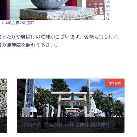
って本殿左横の勾玉石
祓ったりや魔除けの意味がございます。皆様も宜しけれ
様の御神威を賜わり下さい。
次の記事
兼務神社 二宮神社 東林間神社 諏訪神社 例大祭斎行
2024-09-08