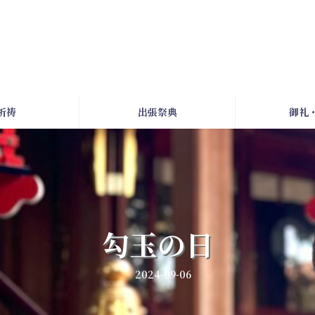
祈祷
出張祭典
御礼
勾玉の日
2024-09-06