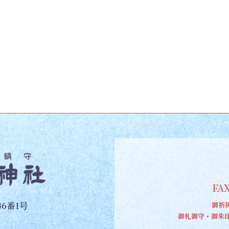
FAX
6番1号
御祈
御札御守・御