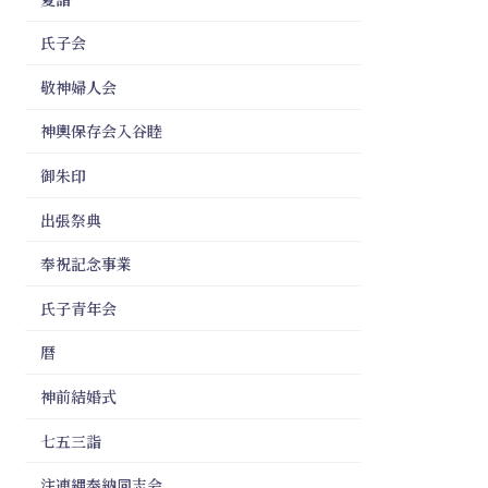
氏子会
敬神婦人会
神輿保存会入谷睦
御朱印
出張祭典
奉祝記念事業
氏子青年会
暦
神前結婚式
七五三詣
注連縄奉納同志会