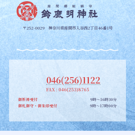
〒252-0029 神奈川県座間市入谷西2丁目46番1号
046(256)1122
FAX : 046(253)8765
御祈祷受付
9時～16時30分
御札御守・御朱印受付
9時～17時00分