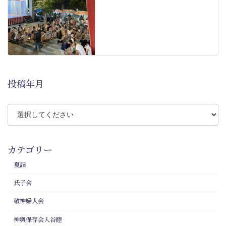
投稿年月
カテゴリー
夏詣
氏子会
敬神婦人会
神輿保存会入谷睦