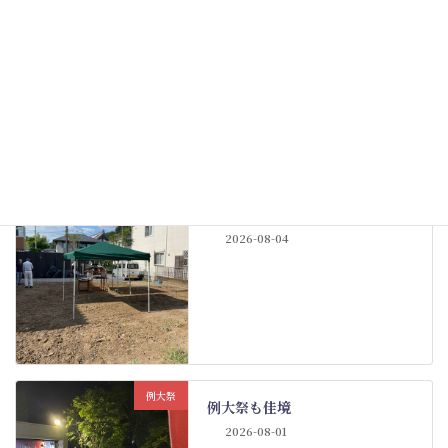
氏子会
鈴鹿明神社氏子会 総代評議員
会開催
New!!
2026-08-09
その他
神社宿舎の地鎮祭
New!!
2026-08-04
例大祭
例大祭も佳境
2026-08-01