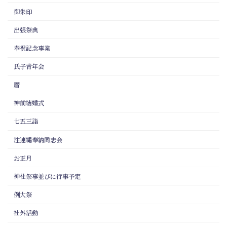
御朱印
出張祭典
奉祝記念事業
氏子青年会
暦
神前結婚式
七五三詣
注連縄奉納同志会
お正月
神社祭事並びに行事予定
例大祭
社外活動