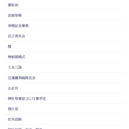
御朱印
出張祭典
奉祝記念事業
氏子青年会
暦
神前結婚式
七五三詣
注連縄奉納同志会
お正月
神社祭事並びに行事予定
例大祭
社外活動