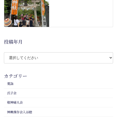
投稿年月
カテゴリー
夏詣
氏子会
敬神婦人会
神輿保存会入谷睦