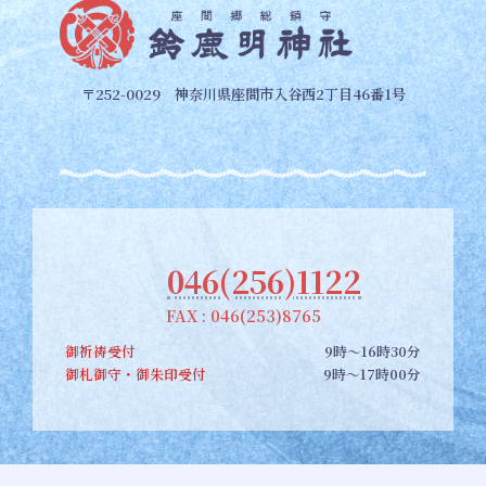
〒252-0029 神奈川県座間市入谷西2丁目46番1号
046(256)1122
FAX : 046(253)8765
御祈祷受付
9時～16時30分
御札御守・御朱印受付
9時～17時00分