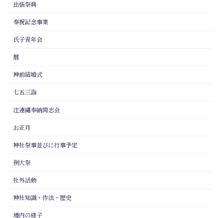
出張祭典
奉祝記念事業
氏子青年会
暦
神前結婚式
七五三詣
注連縄奉納同志会
お正月
神社祭事並びに行事予定
例大祭
社外活動
神社知識・作法・歴史
境内の様子