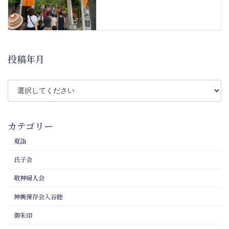
投稿年月
カテゴリー
夏詣
氏子会
敬神婦人会
神輿保存会入谷睦
御朱印