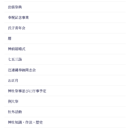
出張祭典
奉祝記念事業
氏子青年会
暦
神前結婚式
七五三詣
注連縄奉納同志会
お正月
神社祭事並びに行事予定
例大祭
社外活動
神社知識・作法・歴史