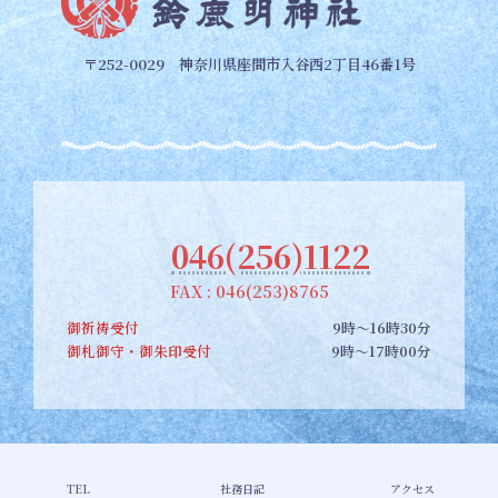
〒252-0029 神奈川県座間市入谷西2丁目46番1号
046(256)1122
FAX : 046(253)8765
御祈祷受付
9時～16時30分
御札御守・御朱印受付
9時～17時00分
Copyright © 【公式】座間郷総鎮守 鈴鹿明神社 All Rights Reserved.
TEL
社務日記
アクセス