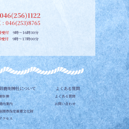
046(256)1122
 : 046(253)8765
祷受付
9時～16時30分
朱印受付
9時～17時00分
鈴鹿明神社について
よくある質問
御祭神
よくある質問
境内案内
お問い合わせ
座間市指定重要文化財
アクセス