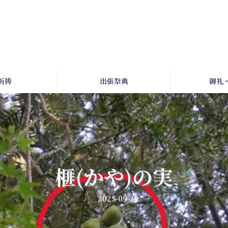
祈祷
出張祭典
御礼
榧(かや)の実
2025-09-25