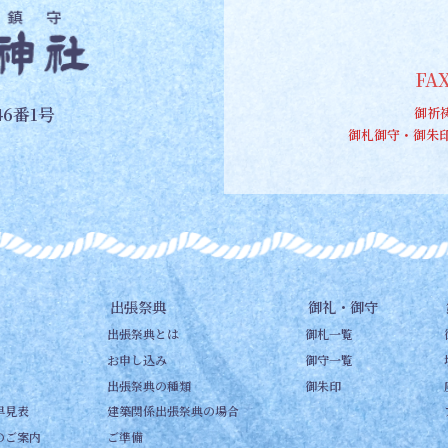
FAX
6番1号
御祈
御札御守・御
出張祭典
御礼・御守
出張祭典とは
御札一覧
お申し込み
御守一覧
出張祭典の種類
御朱印
早見表
建築関係出張祭典の場合
のご案内
ご準備