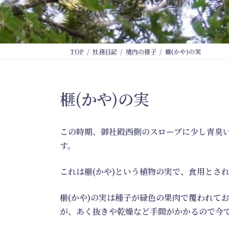
TOP
社務日記
境内の様子
榧(かや)の実
榧(かや)の実
この時期、御社殿西側のスロープに少し青臭
す。
これは榧(かや)という植物の実で、食用とさ
榧(かや)の実は種子が緑色の果肉で覆われて
が、あく抜きや乾燥など手間がかかるので今