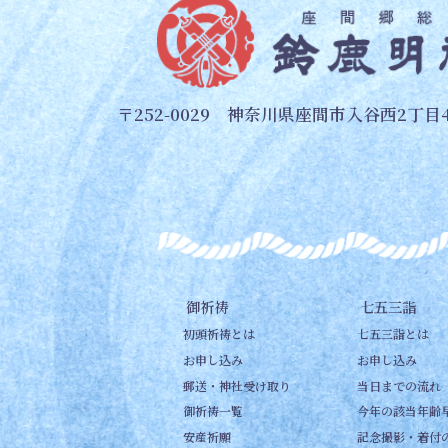
〒252-0029 神奈川県座間市入谷西2丁目4
御祈祷
七五三詣
初頭祈祷とは
七五三詣とは
お申し込み
お申し込み
郵送・神社受け取り
当日までの流れ
御祈祷一覧
今年の該当年齢
安産祈願
記念撮影・着付