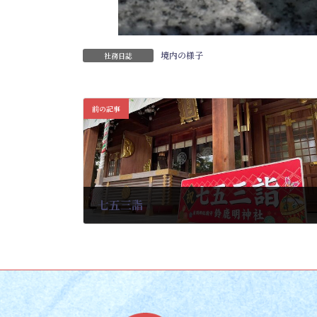
境内の様子
社務日誌
前の記事
七五三詣
2025-09-24