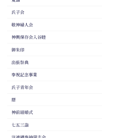
氏子会
敬神婦人会
神輿保存会入谷睦
御朱印
出張祭典
奉祝記念事業
氏子青年会
暦
神前結婚式
七五三詣
注連縄奉納同志会