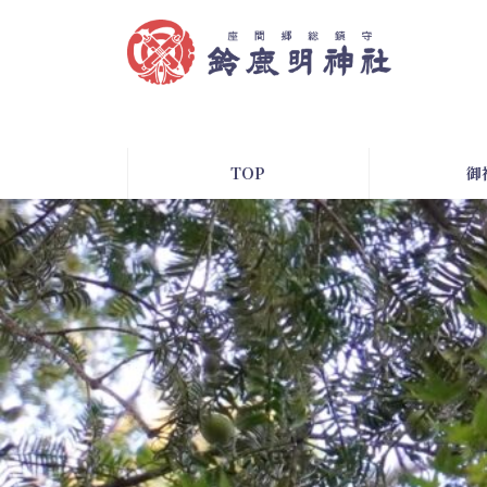
コ
ナ
ン
ビ
テ
ゲ
ン
ー
ツ
シ
へ
ョ
ス
ン
TOP
御
キ
に
ッ
移
プ
動