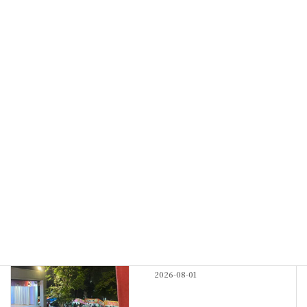
蓮の御奉納
2026-05-23
最新記事
その他
神社宿舎の地鎮祭
New!!
2026-08-04
例大祭
例大祭も佳境
2026-08-01