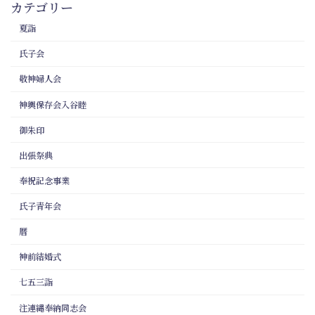
カテゴリー
夏詣
氏子会
敬神婦人会
神輿保存会入谷睦
御朱印
出張祭典
奉祝記念事業
氏子青年会
暦
神前結婚式
七五三詣
注連縄奉納同志会