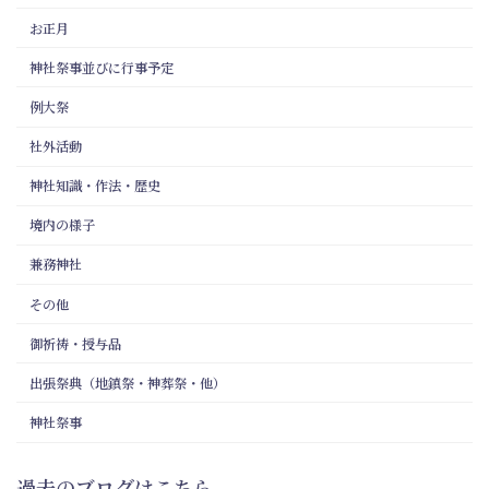
お正月
神社祭事並びに行事予定
例大祭
社外活動
神社知識・作法・歴史
境内の様子
兼務神社
その他
御祈祷・授与品
出張祭典（地鎮祭・神葬祭・他）
神社祭事
過去のブログはこちら