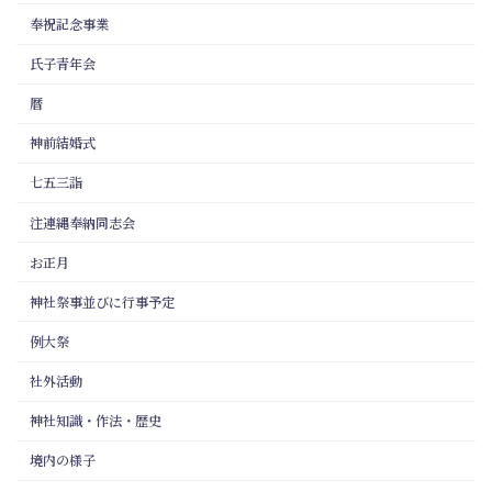
奉祝記念事業
氏子青年会
暦
神前結婚式
七五三詣
注連縄奉納同志会
お正月
神社祭事並びに行事予定
例大祭
社外活動
神社知識・作法・歴史
境内の様子