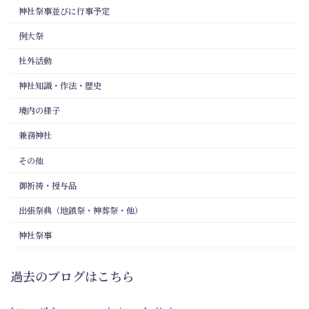
神社祭事並びに行事予定
例大祭
社外活動
神社知識・作法・歴史
境内の様子
兼務神社
その他
御祈祷・授与品
出張祭典（地鎮祭・神葬祭・他）
神社祭事
過去のブログはこちら