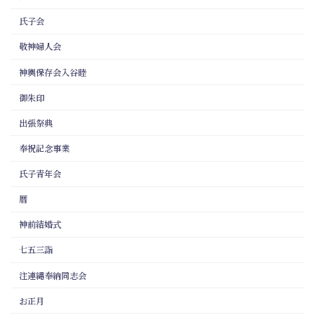
氏子会
敬神婦人会
神輿保存会入谷睦
御朱印
出張祭典
奉祝記念事業
氏子青年会
暦
神前結婚式
七五三詣
注連縄奉納同志会
お正月