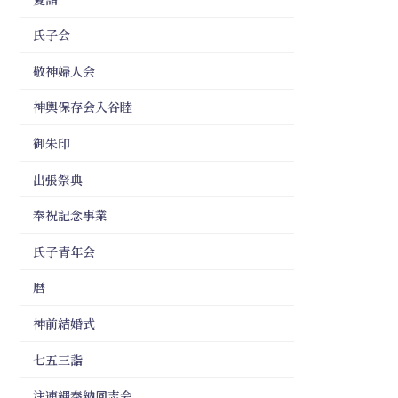
氏子会
敬神婦人会
神輿保存会入谷睦
御朱印
出張祭典
奉祝記念事業
氏子青年会
暦
神前結婚式
七五三詣
注連縄奉納同志会