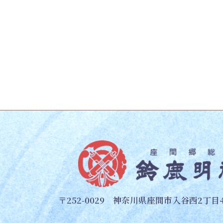
ー
ー
の
ジ
ジ
ペ
ー
ジ
送
り
〒252-0029 神奈川県座間市入谷西2丁目4