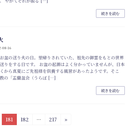
。 やがてそれが振る […]
続きを読む
火
-08-16
お盆の送り火の日。里帰りされていた、祖先の御霊をもとの世界
送りをする日です。 お盆の起源はよく分かっていませんが、日本
くから真夏にご先祖様を供養する風習があったようです。そこ
教の「盂蘭盆会（うらぼ […]
続きを読む
固
固
固
181
182
…
217
»
定
定
定
ペ
ペ
ペ