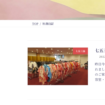
TOP
社務日記
七五
七五三詣
2022
昨日今
れまし
のご家
容室・