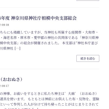
4年度 神奈川県神社庁相模中央支部総会
-08-18
ちらにも掲載していますが、当神社も所属する座間市・大和市・
・海老名市・厚木市・愛甲郡の神社の共同体である「神奈川県神
模中央支部」の総会が開催されました。 本支部は“神社本庁並び
川県神社 […]
続きを読む
（おおぬさ）
-08-17
の神事、お祓いをするときに私たち神主は゛大麻゛（おおぬさ）
道具を使います。 もともとは神前にお供えした布・反物を、霊験
といって参列した人が分けて持ち帰ったことがはじまりとされて