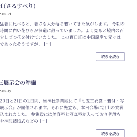
紅(さるすべり)
-08-21
猛暑に比べると、暑さも大分落ち着いてきた気がします。 今朝の
時間に白い花びらが参道に散っていました。よく見ると境内の百
少しづつ花を付けていました。 この百日紅は中国原産で元々は
であったそうですが、 […]
続きを読む
三展示会の準備
-08-19
20日と21日の2日間、当神社参集殿にて『七五三衣裳・着付・写
展示会』が開催されます。それに先立ち、本日会場に沢山の衣裳
込まれました。 参集殿には美容室と写真室が入っており普段も
や神前結婚式などの […]
続きを読む