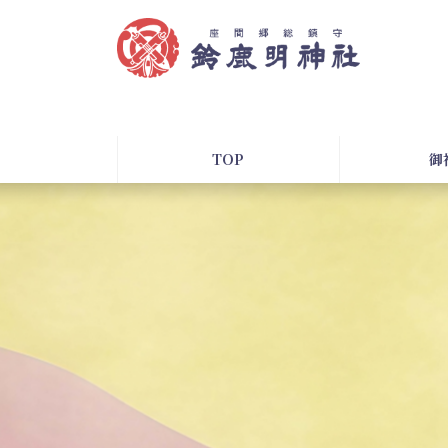
コ
ナ
ン
ビ
テ
ゲ
ン
ー
ツ
シ
へ
ョ
ス
ン
TOP
御
キ
に
ッ
移
プ
動