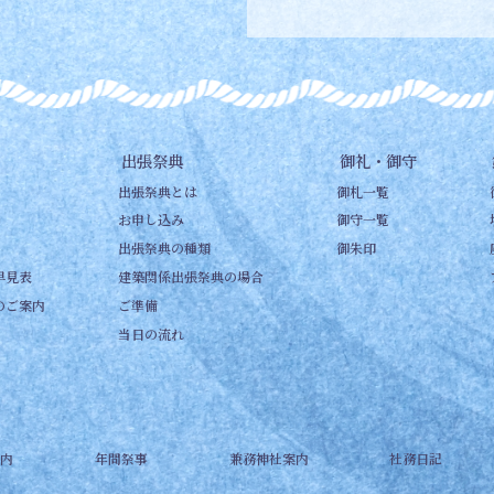
出張祭典
御礼・御守
出張祭典とは
御札一覧
お申し込み
御守一覧
出張祭典の種類
御朱印
早見表
建築関係出張祭典の場合
のご案内
ご準備
当日の流れ
内
年間祭事
兼務神社案内
社務日記