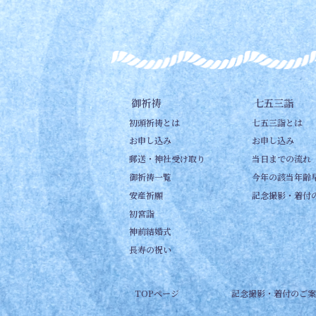
御祈祷
七五三詣
初頭祈祷とは
七五三詣とは
お申し込み
お申し込み
郵送・神社受け取り
当日までの流れ
御祈祷一覧
今年の該当年齢
安産祈願
記念撮影・着付
初宮詣
神前結婚式
長寿の祝い
TOPページ
記念撮影・着付のご案