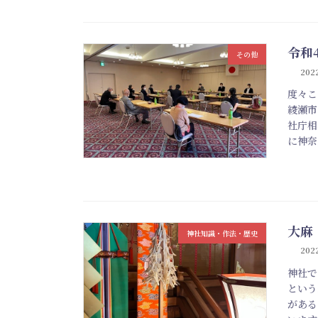
令和
その他
2022
度々こ
綾瀬市
社庁相
に神奈
大麻
神社知識・作法・歴史
2022
神社で
という
がある