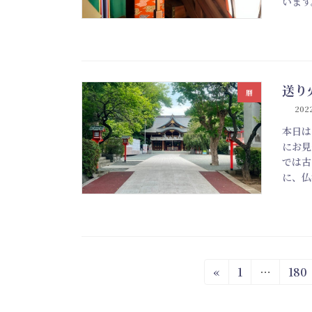
います
送り
暦
2022
本日は
にお見
では古
に、仏
投
固
固
«
1
…
180
定
定
稿
ペ
ペ