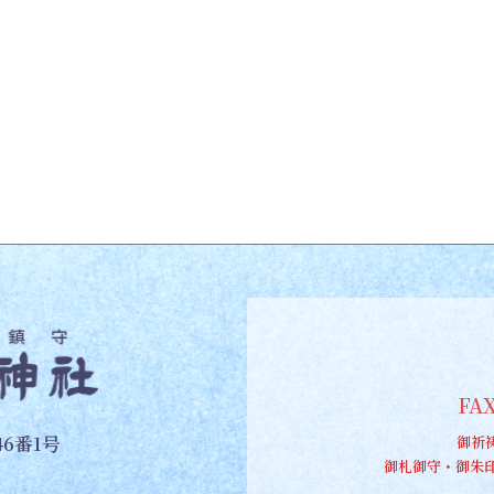
ー
ー
ー
ジ
ジ
ジ
FAX
6番1号
御祈
御札御守・御