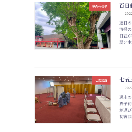
百日
境内の様子
2022
連日の
清掃の
日紅が
弱い木
七五
七五三詣
2022
週末の
真予約
が運び
初宮詣