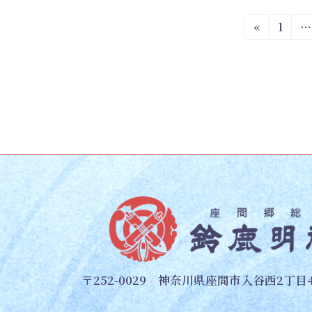
投
固
«
1
…
定
稿
ペ
ー
の
ジ
ペ
ー
ジ
送
り
〒252-0029 神奈川県座間市入谷西2丁目4