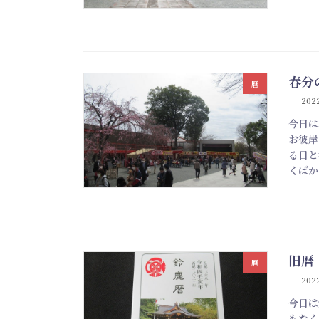
春分
暦
2022
今日は
お彼岸
る日と
くばか
旧暦
暦
2022
今日は
もなく