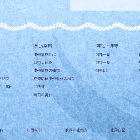
出張祭典
御礼・御守
出張祭典とは
御札一覧
お申し込み
御守一覧
出張祭典の種類
御朱印
早見表
建築関係出張祭典の場合
のご案内
ご準備
当日の流れ
内
年間祭事
兼務神社案内
社務日記