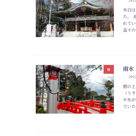
202
本日は
た。 
れてい
益々の
雨水
暦
2022
暦の上
（うす
や氷が
ていた