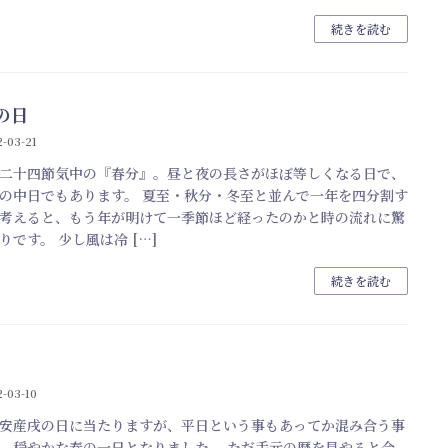
続きを読む
の日
-03-21
二十四節気中の『春分』。昼と夜の長さがほぼ等しくなる日で、
の中日でもあります。 夏至・秋分・冬至と並んで一年を四分割す
考えると、もう年が明けて一季節ほど経ったのかと時の流れに驚
りです。 少し風は冷 […]
続きを読む
-03-10
安産戌の日に当たりますが、平日という事もあってか混み合う事
、穏やかな春の一日となりました。 ただ手元の暦を見やると今