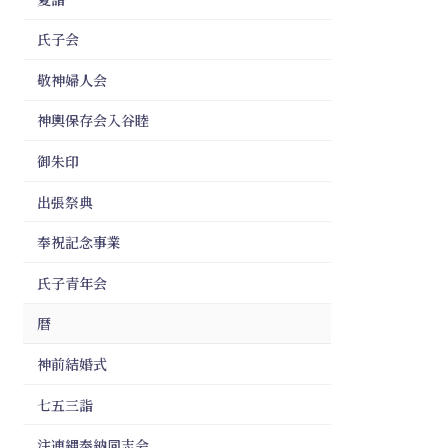
氏子会
敬神婦人会
神輿保存会入谷睦
御朱印
出張祭典
奉祝記念事業
氏子青年会
暦
神前結婚式
七五三詣
注連縄奉納同志会