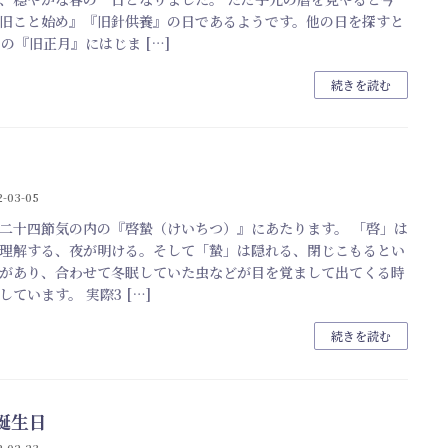
旧こと始め』『旧針供養』の日であるようです。他の日を探すと
日の『旧正月』にはじま […]
続きを読む
2-03-05
二十四節気の内の『啓蟄（けいちつ）』にあたります。 「啓」は
理解する、夜が明ける。そして「蟄」は隠れる、閉じこもるとい
があり、合わせて冬眠していた虫などが目を覚まして出てくる時
しています。 実際3 […]
続きを読む
誕生日