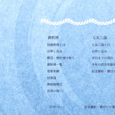
御祈祷
七五三詣
初頭祈祷とは
七五三詣とは
お申し込み
お申し込み
郵送・神社受け取り
当日までの流れ
御祈祷一覧
今年の該当年齢
安産祈願
記念撮影・着付
初宮詣
神前結婚式
長寿の祝い
TOPページ
記念撮影・着付のご案