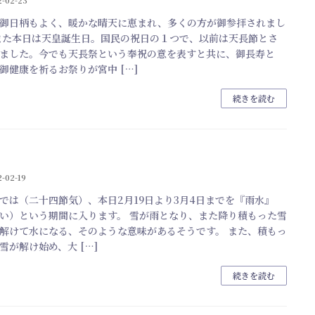
2-02-23
御日柄もよく、暖かな晴天に恵まれ、多くの方が御参拝されまし
また本日は天皇誕生日。国民の祝日の１つで、以前は天長節とさ
ました。今でも天長祭という奉祝の意を表すと共に、御長寿と
御健康を祈るお祭りが宮中 […]
続きを読む
-02-19
では（二十四節気）、本日2月19日より3月4日までを『雨水』
い）という期間に入ります。 雪が雨となり、また降り積もった雪
解けて水になる、そのような意味があるそうです。 また、積もっ
雪が解け始め、大 […]
続きを読む