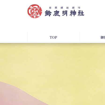
コ
ナ
ン
ビ
テ
ゲ
ン
ー
ツ
シ
へ
ョ
ス
ン
TOP
御
キ
に
ッ
移
プ
動