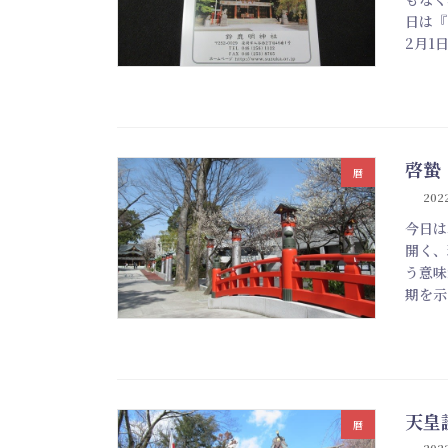
日は『
2月1
啓蟄
暦
202
今日は
開く、
う意味
期を示
天皇
暦