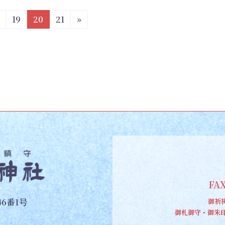
固
固
固
19
20
21
»
定
定
定
ペ
ペ
ペ
ー
ー
ー
ジ
ジ
ジ
FAX
6番1号
御祈
御札御守・御