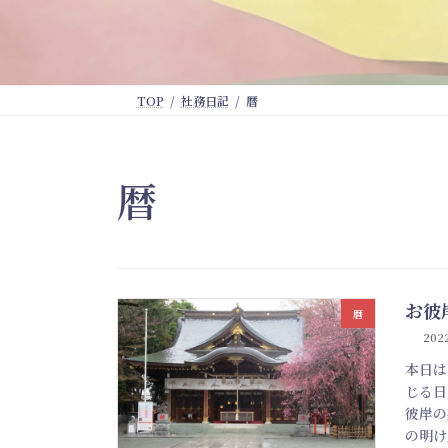
TOP
社務日記
暦
暦
お彼
暦
202
本日は
じる日
彼岸の
の明け