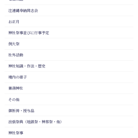
注連縄奉納同志会
お正月
神社祭事並びに行事予定
例大祭
社外活動
神社知識・作法・歴史
境内の様子
兼務神社
その他
御祈祷・授与品
出張祭典（地鎮祭・神葬祭・他）
神社祭事