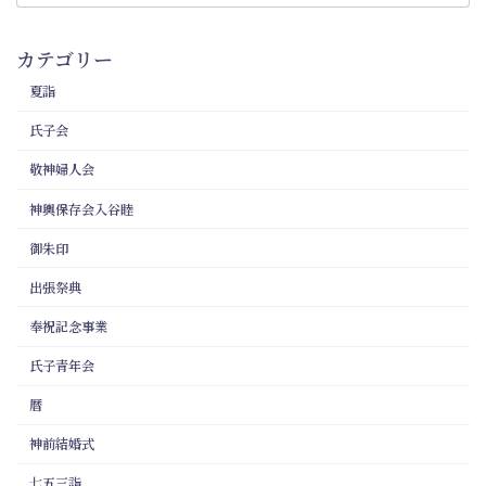
カテゴリー
夏詣
氏子会
敬神婦人会
神輿保存会入谷睦
御朱印
出張祭典
奉祝記念事業
氏子青年会
暦
神前結婚式
七五三詣