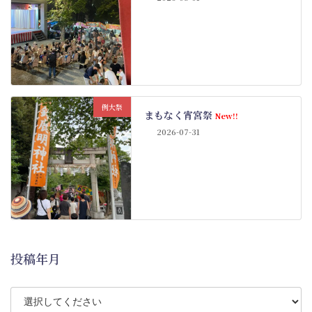
例大祭
まもなく宵宮祭
New!!
2026-07-31
投稿年月